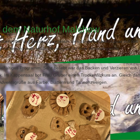
f dem Naturhof Malchow
berwetter und kamen zu unserem diesjährigen Martinsbasar auf den
hterketten an den Ständen sorgten für eine stimmungsvolle
u.
ielfältiges Programm. Sehr beliebt war das Backen und Verzieren von
. Im Kappensaal bot Frau Gruber einen Trockenfilzkurs an. Gleich da
 Adventsgrüße aus Farbe, Blättern und Tannenzweigen.