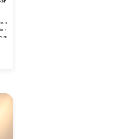
cken
rnen
ber
 zum