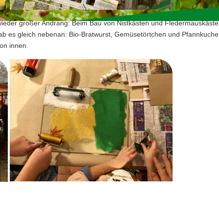
wieder großer Andrang: Beim Bau von Nistkästen und Fledermauskäst
gab es gleich nebenan: Bio-Bratwurst, Gemüsetörtchen und Pfannkuche
on innen.