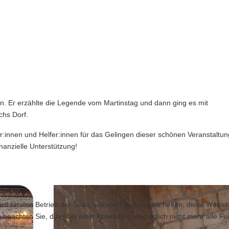
n. Er erzählte die Legende vom Martinstag und dann ging es mit
chs Dorf.
r:innen und Helfer:innen für das Gelingen dieser schönen Veranstaltun
nanzielle Unterstützung!
ursion in Berlin-Malchow
ell für den Betrieb der Seite, während andere uns helfen, diese Websi
 beachten Sie, dass bei einer Ablehnung womöglich nicht mehr alle Fun