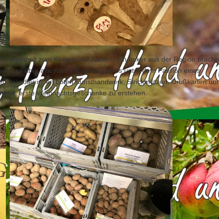
Gelegenheit zum Kosten und Kaufen. Ein Imker aus der Region bracht
swertes über alte Kartoffelsorten gab es unter dem Pavillon eines
en. Händler:innen boten Kunsthandwerk, Strickmützen, Grußkarten un
nheit, erste Weihnachtsgeschenke zu erstehen.