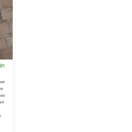
in
war
te
Das
en
n