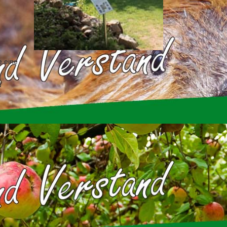
e eine
d