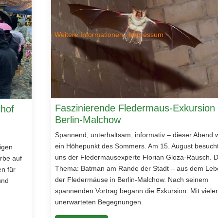
Weitere Informationen
|
Impressum
Faszinierende Fledermaus-Exkursion 
rhof
Berlin-Malchow
Spannend, unterhaltsam, informativ – dieser Abend 
ein Höhepunkt des Sommers. Am 15. August besuch
igen
uns der Fledermausexperte Florian Gloza-Rausch. 
rbe auf
Thema: Batman am Rande der Stadt – aus dem Leb
n für
der Fledermäuse in Berlin-Malchow. Nach seinem
und
spannenden Vortrag begann die Exkursion. Mit viele
unerwarteten Begegnungen.