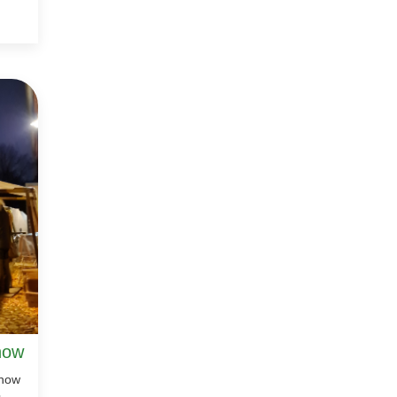
how
chow