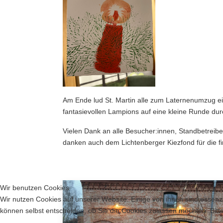
Am Ende lud St. Martin alle zum Laternenumzug ei
fantasievollen Lampions auf eine kleine Runde dur
Vielen Dank an alle Besucher:innen, Standbetreibe
danken auch dem Lichtenberger Kiezfond für die fi
Nächster Beitrag: Faszinierende Fledermaus-Exk
Weiter
Wir benutzen Cookies
Wir nutzen Cookies auf unserer Website. Einige von ihnen sind essenzi
können selbst entscheiden, ob Sie die Cookies zulassen möchten. Bitte