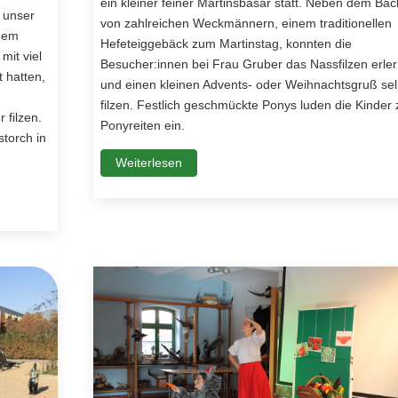
ein kleiner feiner Martinsbasar statt. Neben dem Ba
 unser
von zahlreichen Weckmännern, einem traditionellen
 dem
Hefeteiggebäck zum Martinstag, konnten die
mit viel
Besucher:innen bei Frau Gruber das Nassfilzen erle
 hatten,
und einen kleinen Advents- oder Weihnachtsgruß sel
filzen. Festlich geschmückte Ponys luden die Kinder
 filzen.
Ponyreiten ein.
torch in
Weiterlesen