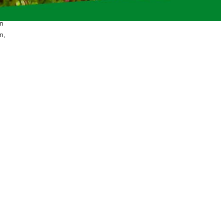
en
n,