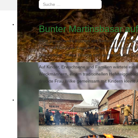
Suchen
Type 2 or more characters for results.
Bunter Martinsbasar au
Viele Besuchende trotzten am Samstag dem Novem
Naturhof Malchow. Feuerkörbe auf dem Hof und Lic
Atmosphäre, etwas Wärme und vertrieben das Gra
Auf Kinder, Erwachsene und Familien wartete ein v
Weckmännern, einem traditionellen Hefeteiggebäck
druckte Frau Wilke gemeinsam mit Kindern kleine