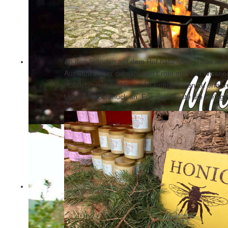
An den Ständen auf dem Hof hatten die Gäste die 
Auswahl seiner diesjährigen Ernte mit. Viel Wissen
Hobbybauern und Erdapfel-Enthusiasten zu erfahr
Upcycling-Schmuck an. Für viele Gäste die Gelege