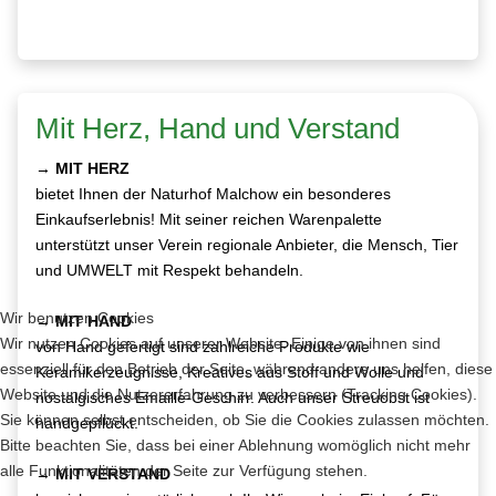
Mit Herz, Hand und Verstand
→
MIT HERZ
bietet Ihnen der Naturhof Malchow ein besonderes
Einkaufserlebnis! Mit seiner reichen Warenpalette
unterstützt unser Verein regionale Anbieter, die Mensch, Tier
und UMWELT mit Respekt behandeln.
Wir benutzen Cookies
→
MIT HAND
Wir nutzen Cookies auf unserer Website. Einige von ihnen sind
von Hand gefertigt sind zahlreiche Produkte wie
essenziell für den Betrieb der Seite, während andere uns helfen, diese
Keramikerzeugnisse, Kreatives aus Stoff und Wolle und
Website und die Nutzererfahrung zu verbessern (Tracking Cookies).
nostalgisches Emaille-Geschirr. Auch unser Streuobst ist
Sie können selbst entscheiden, ob Sie die Cookies zulassen möchten.
handgepflückt.
Bitte beachten Sie, dass bei einer Ablehnung womöglich nicht mehr
alle Funktionalitäten der Seite zur Verfügung stehen.
→
MIT VERSTAND