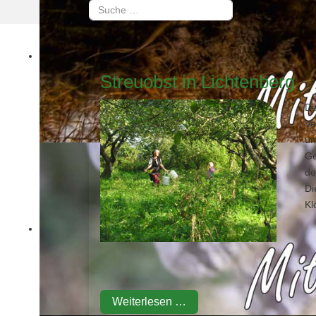
Suchen
Type 2 or more characters for results.
Streuobst in Lichtenberg
De
Ve
um
Ge
de
Di
Kl
Weiterlesen …