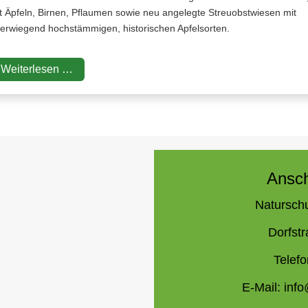
t Äpfeln, Birnen, Pflaumen sowie neu angelegte Streuobstwiesen mit
erwiegend hochstämmigen, historischen Apfelsorten.
Weiterlesen …
Ansch
Naturschu
Dorfstr
Telefo
E-Mail:
inf