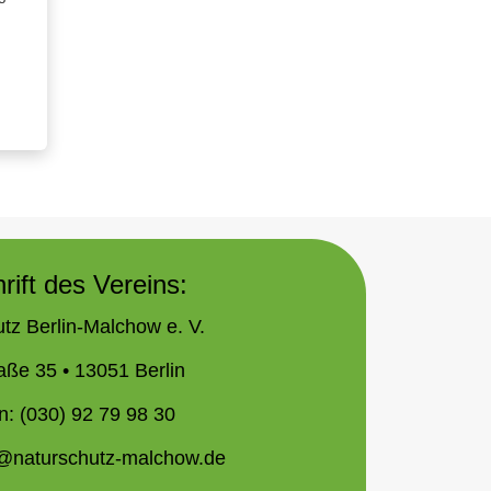
rift des Vereins:
tz Berlin-Malchow e. V.
aße 35 • 13051 Berlin
n: (030) 92 79 98 30
o@naturschutz-malchow.de