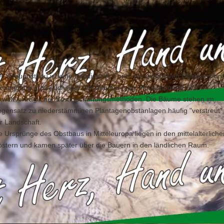
r Streuobstbau ist eine traditionelle Form des extensiven Obstbaus un
rwendung großwüchsiger Obstbäume (sog. Hochstämme) und
weltverträglicher Bewirtschaftungsmethoden. Die Bäume stehen im
gensatz zu niederstämmigen Plantagenobstanlagen häufig "verstreut" 
r Landschaft.
e Ursprünge des Obstbaus in Mitteleuropa liegen in den mittelalterliche
östern und kamen später über die Bauern in den ländlichen Raum.