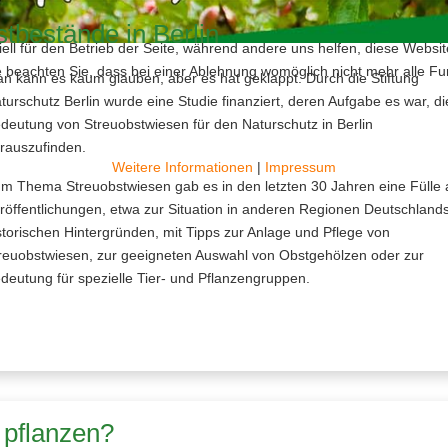
stbestände in Berlin
ell für den Betrieb der Seite, während andere uns helfen, diese Websi
 beachten Sie, dass bei einer Ablehnung womöglich nicht mehr alle Fun
n kann es kaum glauben, aber es hat geklappt. Durch die Stiftung
turschutz Berlin wurde eine Studie finanziert, deren Aufgabe es war, di
deutung von Streuobstwiesen für den Naturschutz in Berlin
rauszufinden.
Weitere Informationen
|
Impressum
m Thema Streuobstwiesen gab es in den letzten 30 Jahren eine Fülle 
röffentlichungen, etwa zur Situation in anderen Regionen Deutschlands
storischen Hintergründen, mit Tipps zur Anlage und Pflege von
reuobstwiesen, zur geeigneten Auswahl von Obstgehölzen oder zur
deutung für spezielle Tier- und Pflanzengruppen.
 pflanzen?