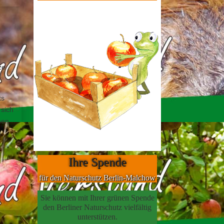
ze
ts
 sich
nen
n
Ihre Spende
für den Naturschutz Berlin-Malchow
Sie können mit Ihrer grünen Spende
den Berliner Naturschutz vielfältig
unterstützen.