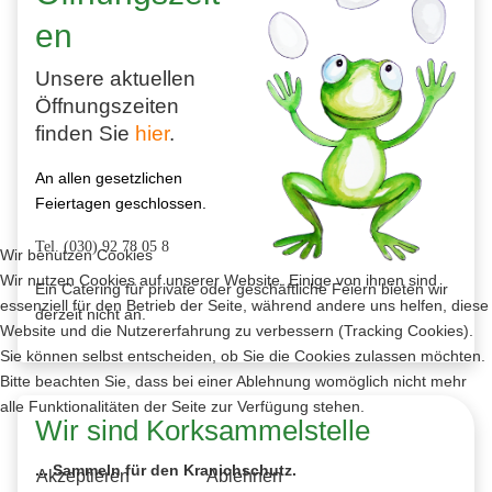
en
Unsere aktuellen
Öffnungszeiten
finden Sie
hier
.
An allen gesetzlichen
Feiertagen geschlossen.
Tel. (030) 92 78 05 8
Wir benutzen Cookies
Wir nutzen Cookies auf unserer Website. Einige von ihnen sind
Ein Catering für private oder geschäftliche Feiern bieten wir
essenziell für den Betrieb der Seite, während andere uns helfen, diese
derzeit nicht an.
Website und die Nutzererfahrung zu verbessern (Tracking Cookies).
Sie können selbst entscheiden, ob Sie die Cookies zulassen möchten.
Bitte beachten Sie, dass bei einer Ablehnung womöglich nicht mehr
alle Funktionalitäten der Seite zur Verfügung stehen.
Wir sind Korksammelstelle
...
Sammeln für den Kranichschutz.
Akzeptieren
Ablehnen