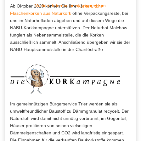
Weitere Informationen
|
Impressum
Ab Oktober 2020 können Sie ihre
Korken, d.h.
Flaschenkorken aus Naturkork
ohne Verpackungsreste, bei
uns im Naturhofladen abgeben und auf diesem Wege die
NABU-Korkkampagne unterstützen. Der Naturhof Malchow
fungiert als Nebensammelstelle, die die Korken
ausschließlich sammelt. Anschließend übergeben wir sie der
NABU-Hauptsammelstelle in der Charitéstraße.
Im gemeinnützigen Bürgerservice Trier werden sie als
umweltfreundlicher Baustoff zu Dämmgranulat recycelt. Der
Naturstoff wird damit nicht unnötig verbrannt, im Gegenteil,
Häuser profitieren von seinen vielseitigen
Dämmeigenschaften und CO2 wird langfristig eingespart.
Die Einnahmen für die verkauften Baukorkstoffe kommen