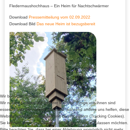
Fledermaushochhaus – Ein Heim für Nachtschwärmer
Download
Pressemitteilung vom 02.09.2022
Download Bild
Das neue Heim ist bezugsbereit
Wir benutzen Cookies
Wir nutzen Cookies auf unserer Website. Einige von ihnen sind
essenziell für den Betrieb der Seite, während andere uns helfen, diese
Website und die Nutzererfahrung zu verbessern (Tracking Cookies).
Sie können selbst entscheiden, ob Sie die Cookies zulassen möchten.
Bitte beachten Sie, dass bei einer Ablehnung womöglich nicht mehr