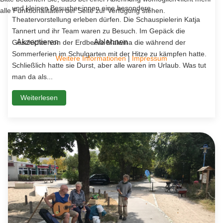
und kleinen Besucher:innen eine besondere
alle Funktionalitäten der Seite zur Verfügung stehen.
Theatervorstellung erleben dürfen. Die Schauspielerin Katja
Tannert und ihr Team waren zu Besuch. Im Gepäck die
Akzeptieren
Ablehnen
Geschichte von der Erdbeere Malwina die während der
Sommerferien im Schulgarten mit der Hitze zu kämpfen hatte.
Weitere Informationen
|
Impressum
Schließlich hatte sie Durst, aber alle waren im Urlaub. Was tut
man da als...
Weiterlesen