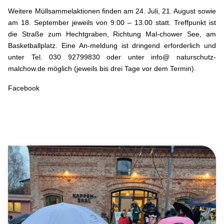
Weitere Müllsammelaktionen finden am 24. Juli, 21. August sowie
am 18. September jeweils von 9.00 – 13.00 statt. Treffpunkt ist
die Straße zum Hechtgraben, Richtung Mal-chower See, am
Basketballplatz. Eine An-meldung ist dringend erforderlich und
unter Tel. 030 92799830 oder unter
info@ naturschutz-
malchow.de
möglich (jeweils bis drei Tage vor dem Termin).
Facebook
Vorheriger Beitrag: Gemeinsam für den Natur- und Umweltschutz
Nächster Bei
Zurück
Weiter