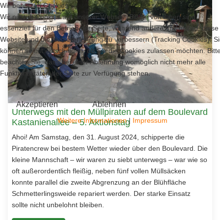
Wir benutzen Cookies
Wir nutzen Cookies auf unserer Website. Einige von ihnen sind
essenziell für den Betrieb der Seite, während andere uns helfen, diese
Website und die Nutzererfahrung zu verbessern (Tracking Cookies). S
können selbst entscheiden, ob Sie die Cookies zulassen möchten. Bitt
beachten Sie, dass bei einer Ablehnung womöglich nicht mehr alle
Funktionalitäten der Seite zur Verfügung stehen.
Akzeptieren
Ablehnen
Unterwegs mit den Müllpiraten auf dem Boulevard
Weitere Informationen
|
Impressum
Kastanienallee – 5. Aktionstag
Ahoi! Am Samstag, den 31. August 2024, schipperte die
Piratencrew bei bestem Wetter wieder über den Boulevard. Die
kleine Mannschaft – wir waren zu siebt unterwegs – war wie so
oft außerordentlich fleißig, neben fünf vollen Müllsäcken
konnte parallel die zweite Abgrenzung an der Blühfläche
Schmetterlingsweide repariert werden. Der starke Einsatz
sollte nicht unbelohnt bleiben.