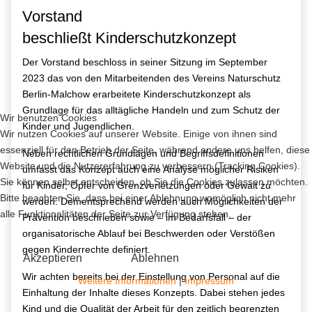
Vorstand
beschließt Kinderschutzkonzept
Der Vorstand beschloss in seiner Sitzung im September
2023 das von den Mitarbeitenden des Vereins Naturschutz
Berlin-Malchow erarbeitete Kinderschutzkonzept als
Grundlage für das alltägliche Handeln und zum Schutz der
Wir benutzen Cookies
Kinder und Jugendlichen.
Wir nutzen Cookies auf unserer Website. Einige von ihnen sind
essenziell für den Betrieb der Seite, während andere uns helfen, diese
Neben rechtlichen Grundlagen und Begriffsdefinitionen
Website und die Nutzererfahrung zu verbessern (Tracking Cookies).
umfasst das Konzept auch eine Analyse möglicher Risiken
Sie können selbst entscheiden, ob Sie die Cookies zulassen möchten.
für Kinder, Opfer von Grenzverletzungen oder Gewalt zu
Bitte beachten Sie, dass bei einer Ablehnung womöglich nicht mehr
werden. Dementsprechend werden auch Möglichkeiten der
alle Funktionalitäten der Seite zur Verfügung stehen.
Prävention beschrieben sowie – im Bedarfsfall – der
organisatorische Ablauf bei Beschwerden oder Verstößen
gegen Kinderrechte definiert.
Akzeptieren
Ablehnen
Wir achten bereits bei der Einstellung von Personal auf die
Weitere Informationen
|
Impressum
Einhaltung der Inhalte dieses Konzepts. Dabei stehen jedes
Kind und die Qualität der Arbeit für den zeitlich begrenzten